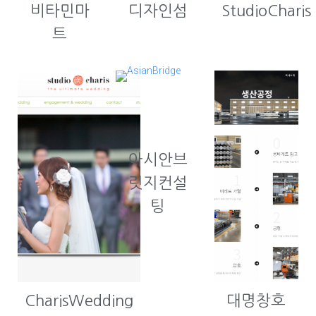
비타민마
디자인섬
StudioCharis
트
아시안브
릿지컨설
팅
CharisWedding
대명창호