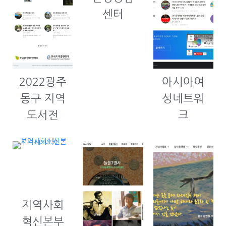
센터
2022광주
아시아여
동구 지역
성네트워
도서전
크
지역사회
혁신본부