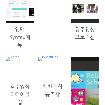
영맥
광주영상
Syntax에
프로덕션
듀
광주영상
책친구협
미디어클
동조합
럽