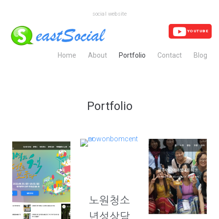
social website
YOUTUBE
Home
About
Portfolio
Contact
Blog
Portfolio
노원청소
년성상담