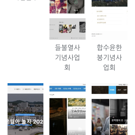
들불열사
합수윤한
기념사업
봉기념사
회
업회