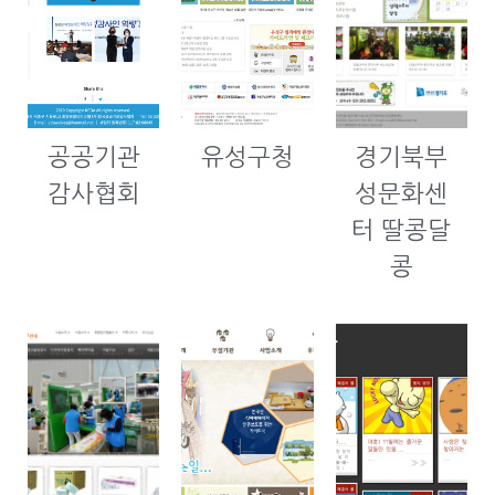
공공기관
유성구청
경기북부
감사협회
성문화센
터 딸콩달
콩