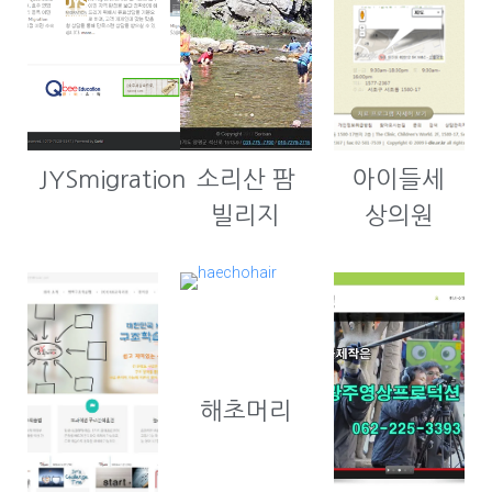
JYSmigration
소리산 팜
아이들세
빌리지
상의원
해초머리