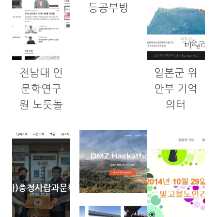
등공부방
전남대 인
일본군 위
문학연구
안부 기억
원 노둣돌
의터