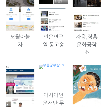
오월아놀
인문연구
자응,장흥
자
원 동고송
문화공작
소
아시아인
문재단 무