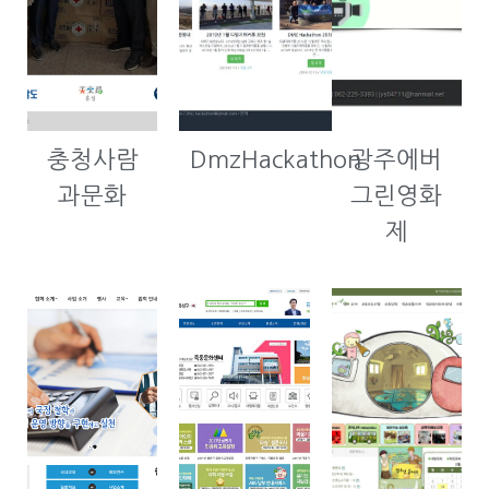
충청사람
DmzHackathon
광주에버
과문화
그린영화
제