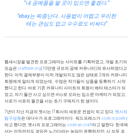
“내 공예품을 팔 곳이 있으면 좋겠다.”
“ebay는 짜증난다. 사용법이 어렵고 우리한
테는 관심도 없고 수수료도 비싸다”
틈새시장을 발견한 프로그래머는 사이트를 기획하였고, 개발 초기의
모습은
craftster.org
(10만명 규모의 공예 커뮤니티)와 유사하였다고
한다. 아직 결제부분이 미처 개발되지도 않은 상태로 2개의 커뮤니티
회원에게 알리게 되었는데, 수많은 작가들이 상품을 등록하기 시작
했다고 한다. 바로 기존 커뮤니티 사이트의 회원이 베타 테스터가 되
었고, 자기 물건 사고 싶으면 etsy로 오라는 입소문 마케터가 되었고,
서로가 서로의 물건을 사는 초기 구매자가 된 셈이다.
7년이 지난 지금의 엣시는 IT회사의 새로운 컨셉이 되고 있다.
엣시의
팀구성원
은 대다수가 프로그래머이다. 워드프레스가
code is poetry
라고 했다면, 엣시의 프로그래머는
code as craft
라고 말한다. 한국에
서는 아직까지도 코딩은 노가다라는 농담이 유행하지만, 시 쓰듯 코