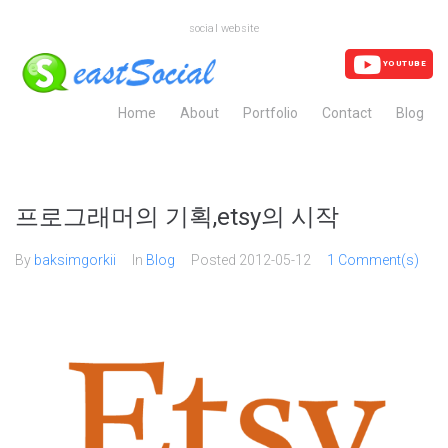
social website
YOUTUBE
Home
About
Portfolio
Contact
Blog
프로그래머의 기획,etsy의 시작
By
baksimgorkii
In
Blog
Posted
2012-05-12
1 Comment(s)