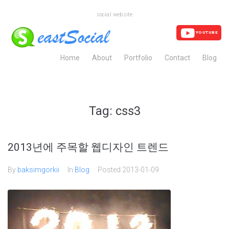
social website
YOUTUBE
Home
About
Portfolio
Contact
Blog
Tag:
css3
2013년에 주목할 웹디자인 트렌드
By
baksimgorkii
In
Blog
Posted
2013-01-09