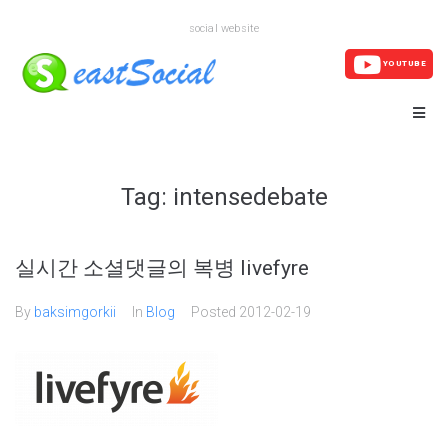
social website
YOUTUBE
Tag:
intensedebate
실시간 소셜댓글의 복병 livefyre
By
baksimgorkii
In
Blog
Posted
2012-02-19